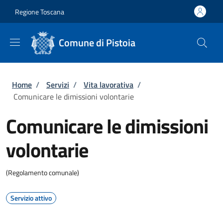
Salta al contenuto principale
Skip to footer content
Regione Toscana
Comune di Pistoia
Briciole di pane
Home
/
Servizi
/
Vita lavorativa
/
Comunicare le dimissioni volontarie
Comunicare le dimissioni
volontarie
(Regolamento comunale)
Servizio attivo