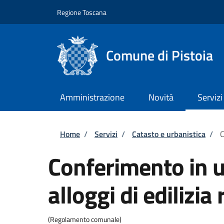
Salta al contenuto principale
Skip to footer content
Regione Toscana
Comune di Pistoia
Amministrazione
Novità
Servizi
Briciole di pane
Home
/
Servizi
/
Catasto e urbanistica
/
C
Conferimento in ut
alloggi di edilizia
(Regolamento comunale)