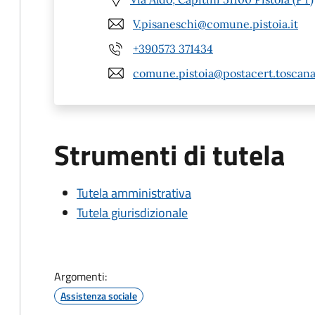
V.pisaneschi@comune.pistoia.it
+390573 371434
comune.pistoia@postacert.toscana
Strumenti di tutela
Tutela amministrativa
Tutela giurisdizionale
Argomenti:
Assistenza sociale