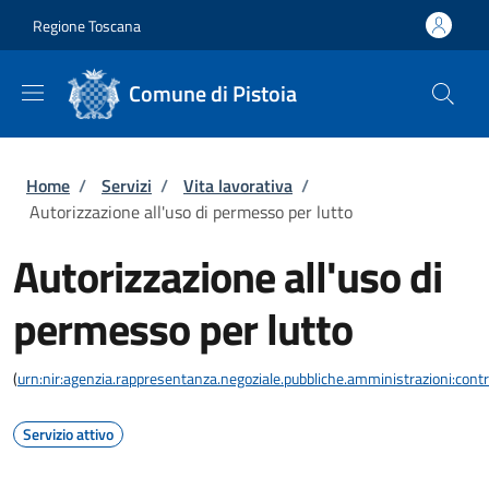
Salta al contenuto principale
Skip to footer content
Regione Toscana
Comune di Pistoia
Briciole di pane
Home
/
Servizi
/
Vita lavorativa
/
Autorizzazione all'uso di permesso per lutto
Autorizzazione all'uso di
permesso per lutto
(
urn:nir:agenzia.rappresentanza.negoziale.pubbliche.amministrazioni:contra
Servizio attivo