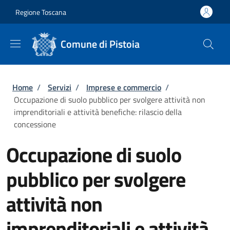
Salta al contenuto principale
Skip to footer content
Regione Toscana
Comune di Pistoia
Briciole di pane
Home
/
Servizi
/
Imprese e commercio
/
Occupazione di suolo pubblico per svolgere attività non
imprenditoriali e attività benefiche: rilascio della
concessione
Occupazione di suolo
pubblico per svolgere
attività non
imprenditoriali e attività