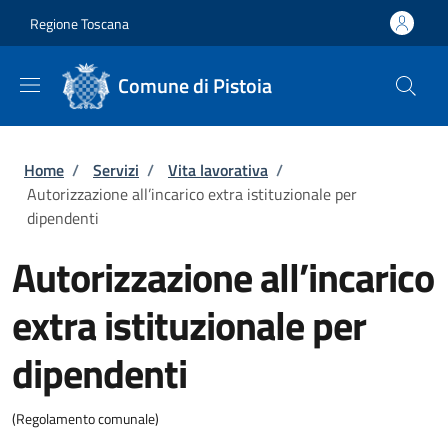
Salta al contenuto principale
Skip to footer content
Regione Toscana
Comune di Pistoia
Briciole di pane
Home
/
Servizi
/
Vita lavorativa
/
Autorizzazione all’incarico extra istituzionale per
dipendenti
Autorizzazione all’incarico
extra istituzionale per
dipendenti
(Regolamento comunale)