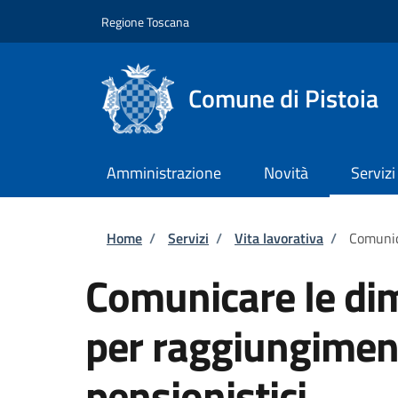
Salta al contenuto principale
Skip to footer content
Regione Toscana
Comune di Pistoia
Amministrazione
Novità
Servizi
Briciole di pane
Home
/
Servizi
/
Vita lavorativa
/
Comunica
Comunicare le dim
per raggiungiment
pensionistici