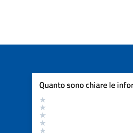
Quanto sono chiare le info
Valutazione
Valuta 5 stelle su 5
Valuta 4 stelle su 5
Valuta 3 stelle su 5
Valuta 2 stelle su 5
Valuta 1 stelle su 5