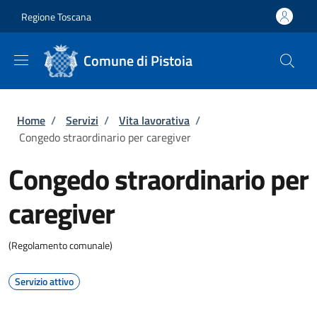
Salta al contenuto principale
Skip to footer content
Regione Toscana
Comune di Pistoia
Briciole di pane
Home
/
Servizi
/
Vita lavorativa
/
Congedo straordinario per caregiver
Congedo straordinario per
caregiver
(Regolamento comunale)
Servizio attivo