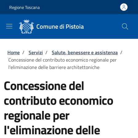
Salta al contenuto principale
Skip to footer content
Regione Toscana
Comune di Pistoia
Briciole di pane
Home
/
Servizi
/
Salute, benessere e assistenza
/
Concessione del contributo economico regionale per
l'eliminazione delle barriere architettoniche
Concessione del
contributo economico
regionale per
l'eliminazione delle