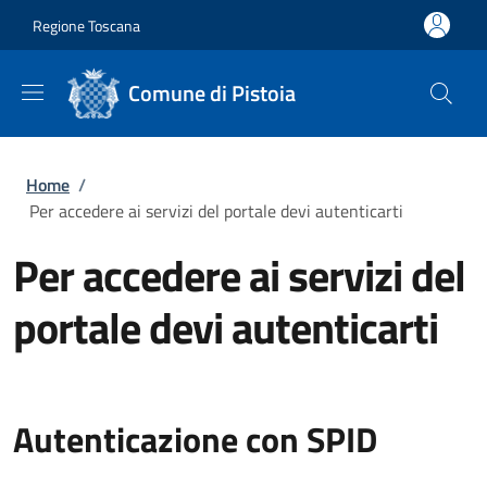
Salta al contenuto principale
Skip to footer content
Regione Toscana
Comune di Pistoia
Briciole di pane
Home
/
Per accedere ai servizi del portale devi autenticarti
Per accedere ai servizi del
portale devi autenticarti
Autenticazione con SPID